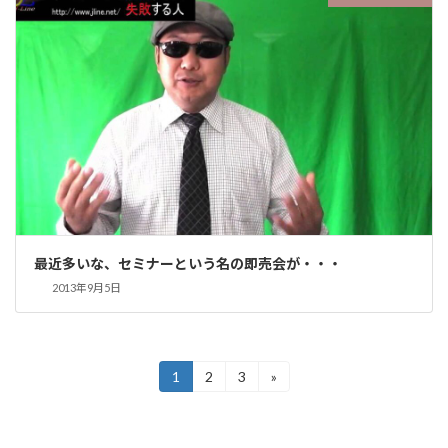
最近多いな、セミナーという名の即売会が・・・
2013年9月5日
投
1
2
3
»
固
固
固
定
定
定
稿
ペ
ペ
ペ
ー
ー
ー
の