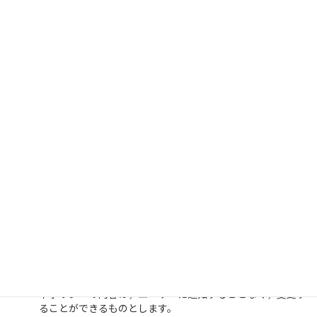
第７条（個人情報の利用停止等）
当社は，本人から，個人情報が，利用目的の範囲を超えて取り扱わ
れているという理由，または不正の手段により取得されたもので
あるという理由により，その利用の停止または消去（以下，「利
用停止等」といいます。）を求められた場合には，遅滞なく必要
な調査を行い，その結果に基づき，個人情報の利用停止等を行
い，その旨本人に通知します。ただし，個人情報の利用停止等に
多額の費用を有する場合その他利用停止等を行うことが困難な場
合であって，本人の権利利益を保護するために必要なこれに代わる
べき措置をとれる場合は，この代替策を講じます。
第８条（プライバシーポリシーの変
更）
本ポリシーの内容は，ユーザーに通知することなく，変更す
ることができるものとします。