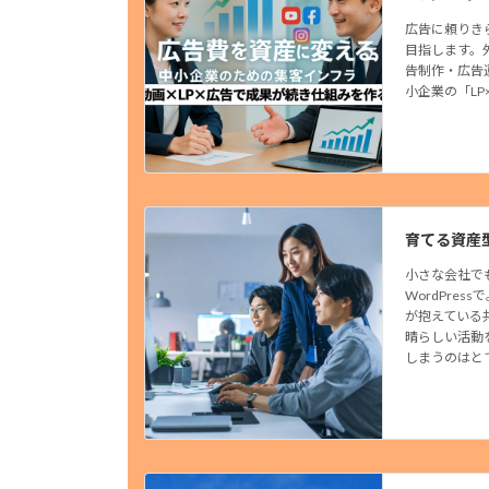
広告に頼りき
目指します。
告制作・広告
小企業の「LP
育てる資産
小さな会社で
WordPre
が抱えている
晴らしい活動
しまうのはと