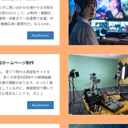
らずに問い合わせを増やせる状態を
外部CMOとして、LP制作・動画広
運用・改善まで一気通貫で支援。中
×動画広告×運用代行」ならJLINE。
Read more
型ホームページ制作
も、育てて残せる資産型サイトを
ssで。 多くの非営利団体や小規模組織
共通の課題があります。せっかく素
をしているのに、情報発信で躓いて
ても残念なことです。
[…]
Read more