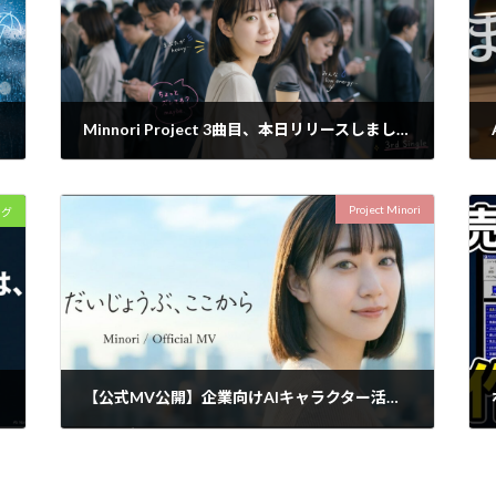
Minnori Project 3曲目、本日リリースしました。
2026年5月15日
Project Minori
ング
【公式MV公開】企業向けAIキャラクター活用の新提案｜Project MinoriというデジタルIP開発
2026年2月20日