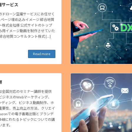
撮サービス
のドローン空撮サービスにお任せく
ムページ埋め込みイメージ 綜合地質
ト株式会社様 公式サイトのトップ
み用イメージ動画を制作させていた
綜合地質コンサルタント株式 […]
Read more
師
は全国対応のセミナー講師を提供
ビジネスのWebマーケティング、
ブランディング、ビジネス動画制作、ホ
重要性、売上向上の方法、クリエイ
azonでの電子書籍出版とブランデ
多岐にわたるトピックについての講
います。