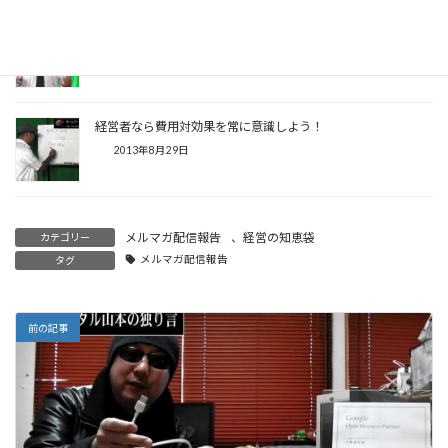
最近多いな、セミナーという名の即売会が・・・
2013年9月5日
経営者なら費用対効果を常に意識しよう！
2013年8月29日
メルマガ配信報告
、
経営の知恵袋
カテゴリー
メルマガ配信報告
タグ
前の記事