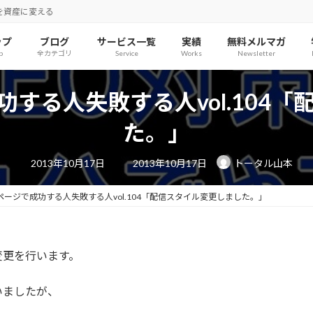
を資産に変える
ップ
ブログ
サービス一覧
実績
無料メルマガ
p
全カテゴリ
Service
Works
Newsletter
する人失敗する人vol.104
た。」
最
2013年10月17日
2013年10月17日
トータル山本
終
更
新
日
ージで成功する人失敗する人vol.104「配信スタイル変更しました。」
時
:
変更を行います。
いましたが、