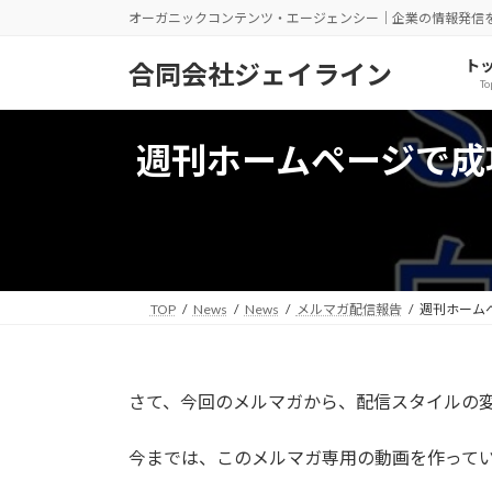
コ
ナ
オーガニックコンテンツ・エージェンシー｜企業の情報発信
ン
ビ
テ
ゲ
ト
合同会社ジェイライン
To
ン
ー
ツ
シ
へ
ョ
週刊ホームページで成功
ス
ン
キ
に
ッ
移
プ
動
TOP
News
News
メルマガ配信報告
週刊ホームペ
さて、今回のメルマガから、配信スタイルの
今までは、このメルマガ専用の動画を作って