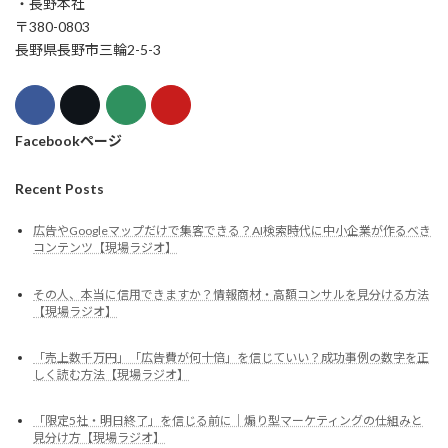
・長野本社
〒380-0803
長野県長野市三輪2-5-3
Facebookページ
Recent Posts
広告やGoogleマップだけで集客できる？AI検索時代に中小企業が作るべき
コンテンツ【現場ラジオ】
その人、本当に信用できますか？情報商材・高額コンサルを見分ける方法
【現場ラジオ】
「売上数千万円」「広告費が何十倍」を信じていい？成功事例の数字を正
しく読む方法【現場ラジオ】
「限定5社・明日終了」を信じる前に｜煽り型マーケティングの仕組みと
見分け方【現場ラジオ】