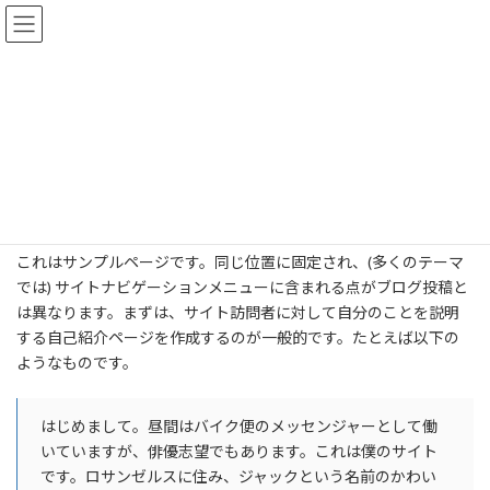
コ
ナ
合同会社ジェイライン
ン
ビ
テ
ゲ
ン
ー
ツ
シ
サンプルページ
へ
ョ
ス
ン
キ
に
ッ
移
TOP
サンプルページ
プ
動
これはサンプルページです。同じ位置に固定され、(多くのテーマ
では) サイトナビゲーションメニューに含まれる点がブログ投稿と
は異なります。まずは、サイト訪問者に対して自分のことを説明
する自己紹介ページを作成するのが一般的です。たとえば以下の
ようなものです。
はじめまして。昼間はバイク便のメッセンジャーとして働
いていますが、俳優志望でもあります。これは僕のサイト
です。ロサンゼルスに住み、ジャックという名前のかわい