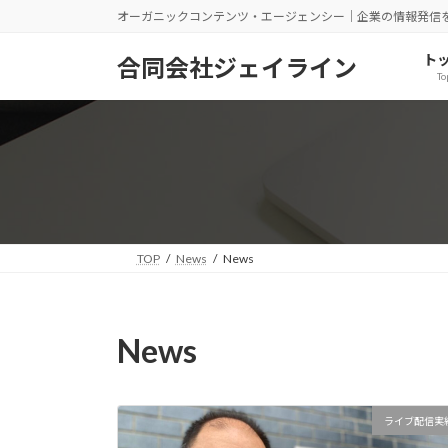
コ
ナ
オーガニックコンテンツ・エージェンシー｜企業の情報発信
ン
ビ
テ
ゲ
ト
合同会社ジェイライン
To
ン
ー
ツ
シ
へ
ョ
ス
ン
キ
に
ッ
移
プ
動
TOP
News
News
News
ライブ配信実