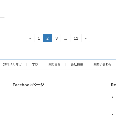
«
1
2
3
…
11
»
固
固
固
固
定
定
定
定
ペ
ペ
ペ
ペ
ー
ー
ー
ー
ジ
ジ
ジ
ジ
無料メルマガ
学び
お知らせ
会社概要
お問い合わせ
Facebookページ
Re