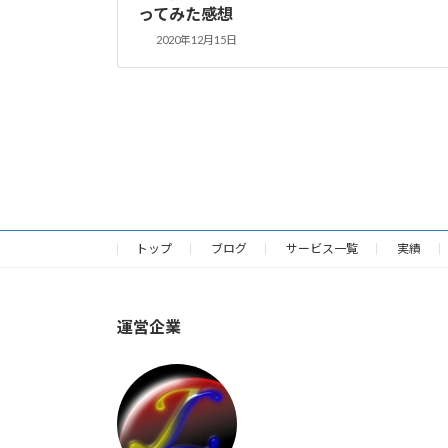
ってみた感想
2020年12月15日
投
稿
の
トップ
ブログ
サービス一覧
実績
ペ
ー
運営企業
ジ
送
り