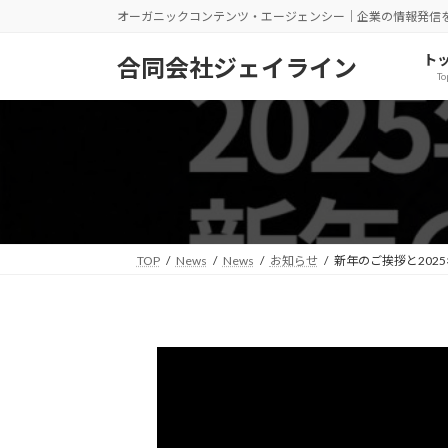
コ
ナ
オーガニックコンテンツ・エージェンシー｜企業の情報発信
ン
ビ
テ
ゲ
ト
合同会社ジェイライン
To
ン
ー
ツ
シ
へ
ョ
ス
ン
キ
に
ッ
移
プ
動
TOP
News
News
お知らせ
新年のご挨拶と202