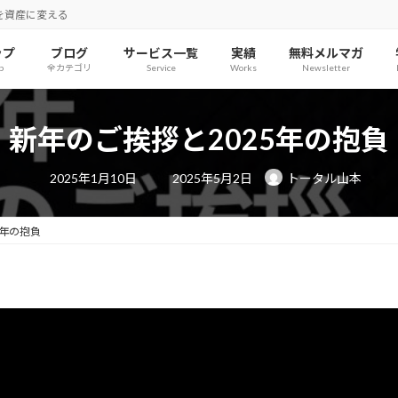
を資産に変える
ップ
ブログ
サービス一覧
実績
無料メルマガ
p
全カテゴリ
Service
Works
Newsletter
新年のご挨拶と2025年の抱負
最
2025年1月10日
2025年5月2日
トータル山本
終
更
新
日
5年の抱負
時
: