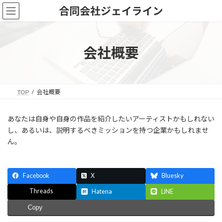
コ
ナ
合同会社ジェイライン
ン
ビ
テ
ゲ
ン
ー
ツ
シ
会社概要
へ
ョ
ス
ン
キ
に
ッ
移
TOP
会社概要
プ
動
あなたは自身や自身の作品を紹介したいアーティストかもしれない
し、あるいは、説明するべきミッションを持つ企業かもしれませ
ん。
Facebook
X
Bluesky
Threads
Hatena
LINE
Copy