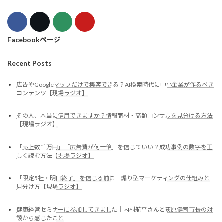
Facebookページ
Recent Posts
広告やGoogleマップだけで集客できる？AI検索時代に中小企業が作るべき
コンテンツ【現場ラジオ】
その人、本当に信用できますか？情報商材・高額コンサルを見分ける方法
【現場ラジオ】
「売上数千万円」「広告費が何十倍」を信じていい？成功事例の数字を正
しく読む方法【現場ラジオ】
「限定5社・明日終了」を信じる前に｜煽り型マーケティングの仕組みと
見分け方【現場ラジオ】
健康経営セミナーに参加してきました｜内村航平さんと荻原健司市長の対
談から感じたこと