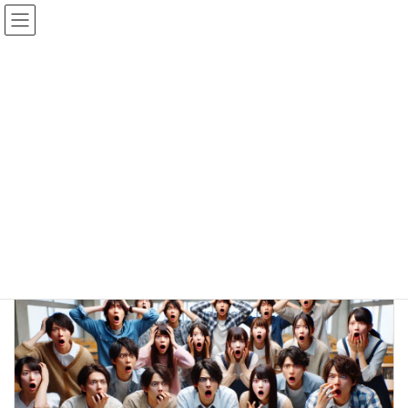
コ
ナ
合同会社ジェイライン
ン
ビ
テ
ゲ
ン
ー
ツ
シ
News
へ
ョ
ス
ン
キ
に
ッ
移
TOP
News
ホームページ活用
プ
動
ホームページ活用
Webのビジネス活用