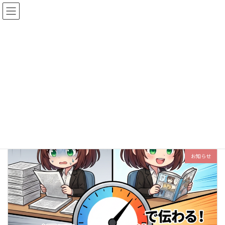
コ
ナ
合同会社ジェイライン
ン
ビ
テ
ゲ
ン
ー
ツ
シ
News
へ
ョ
ス
ン
キ
に
ッ
移
TOP
News
セミナー
プ
動
セミナー
お知らせ