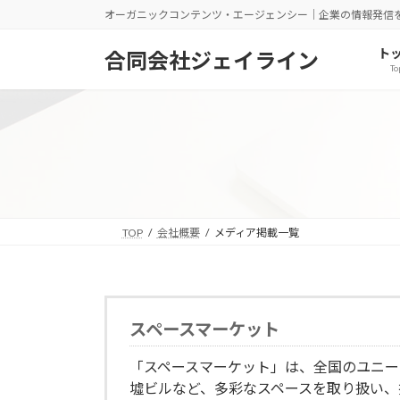
コ
ナ
オーガニックコンテンツ・エージェンシー｜企業の情報発信
ン
ビ
テ
ゲ
ト
合同会社ジェイライン
To
ン
ー
ツ
シ
へ
ョ
ス
ン
キ
に
ッ
移
プ
動
TOP
会社概要
メディア掲載一覧
スペースマーケット
「スペースマーケット」は、全国のユニー
墟ビルなど、多彩なスペースを取り扱い、