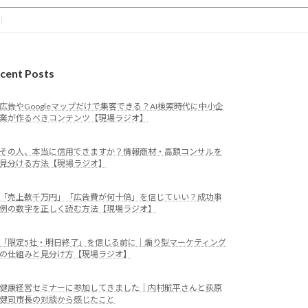
cent Posts
広告やGoogleマップだけで集客できる？AI検索時代に中小企
業が作るべきコンテンツ【現場ラジオ】
その人、本当に信用できますか？情報商材・高額コンサルを
見分ける方法【現場ラジオ】
「売上数千万円」「広告費が何十倍」を信じていい？成功事
例の数字を正しく読む方法【現場ラジオ】
「限定5社・明日終了」を信じる前に｜煽り型マーケティング
の仕組みと見分け方【現場ラジオ】
健康経営セミナーに参加してきました｜内村航平さんと荻原
健司市長の対談から感じたこと